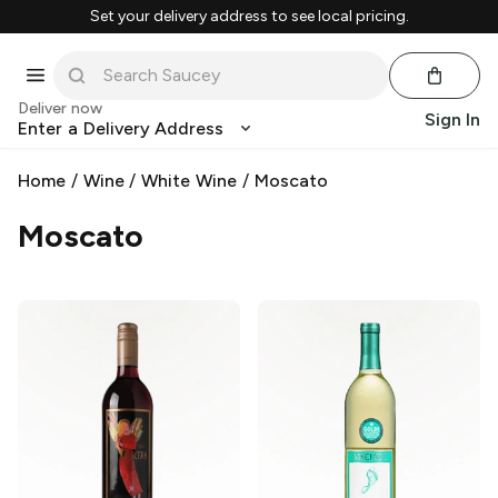
Set your delivery address to see local pricing.
Deliver now
Sign In
Enter a Delivery Address
Home
/
Wine
/
White Wine
/
Moscato
Moscato