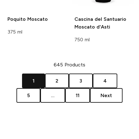
Poquito
Moscato
Cascina del Santuario
Moscato d'Asti
375 ml
750 ml
645
Products
1
2
3
4
5
...
11
Next